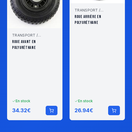
TRANSPORT /
STOCKAGE
ROUE ARRIÈRE EN
POLYURÉTHANE
TRANSPORT /
STOCKAGE
ROUE AVANT EN
POLYURÉTHANE
En stock
En stock
34.32
€
26.94
€