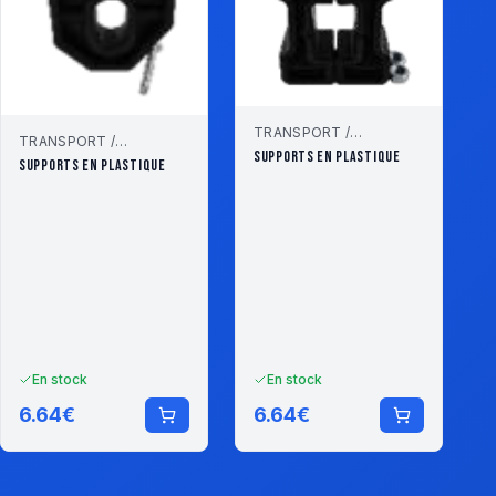
TRANSPORT /
TRANSPORT /
STOCKAGE
SUPPORTS EN PLASTIQUE
STOCKAGE
SUPPORTS EN PLASTIQUE
En stock
En stock
6.64
€
6.64
€