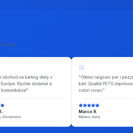
l'Europe
í obchod na karting diely v
"
Ottimo negozio per i pezzi
j Európe. Rýchle dodanie a
kart. Qualità PETG impressi
 komunikácia!
"
colori vivaci.
"
K.
Marco R.
a, Slovensko
Milano, Italia