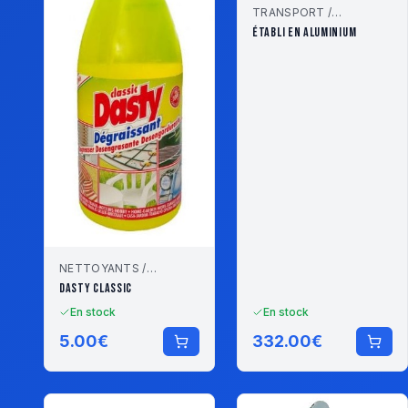
TRANSPORT /
STOCKAGE
ÉTABLI EN ALUMINIUM
NETTOYANTS /
LUBRIFIANTS
DASTY CLASSIC
En stock
En stock
5.00
€
332.00
€