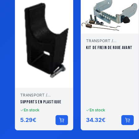
TRANSPORT /
STOCKAGE
KIT DE FREIN DE ROUE AVANT
TRANSPORT /
STOCKAGE
SUPPORTS EN PLASTIQUE
En stock
En stock
5.29
€
34.32
€