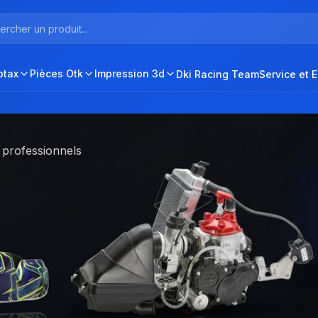
otax
Pièces Otk
Impression 3d
Dki Racing Team
Service et 
ipements
 professionnels