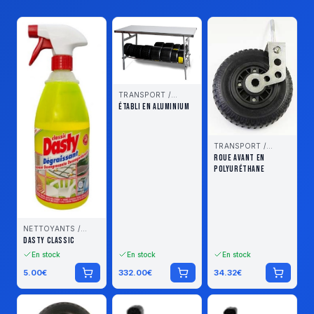
TRANSPORT /
STOCKAGE
ÉTABLI EN ALUMINIUM
TRANSPORT /
STOCKAGE
ROUE AVANT EN
POLYURÉTHANE
NETTOYANTS /
LUBRIFIANTS
DASTY CLASSIC
En stock
En stock
En stock
5.00
€
332.00
€
34.32
€