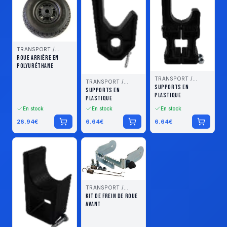
TRANSPORT /
STOCKAGE
ROUE ARRIÈRE EN
POLYURÉTHANE
TRANSPORT /
TRANSPORT /
STOCKAGE
SUPPORTS EN
STOCKAGE
SUPPORTS EN
PLASTIQUE
PLASTIQUE
En stock
En stock
En stock
26.94
€
6.64
€
6.64
€
TRANSPORT /
STOCKAGE
KIT DE FREIN DE ROUE
AVANT