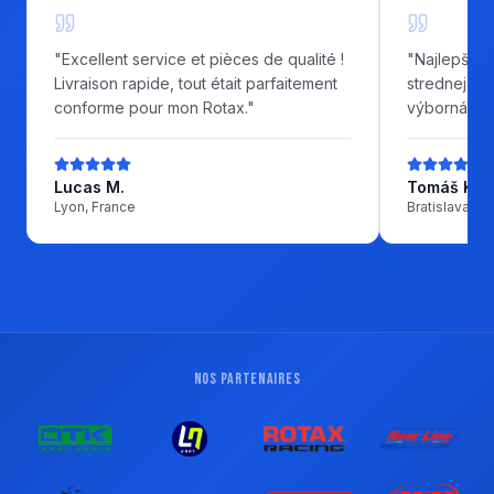
"
Excellent service et pièces de qualité !
"
Najlepší o
Livraison rapide, tout était parfaitement
strednej Eu
conforme pour mon Rotax.
"
výborná ko
Lucas M.
Tomáš K.
Lyon, France
Bratislava, S
NOS PARTENAIRES