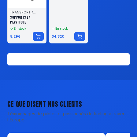
TRANSPORT /
STOCKAGE
SUPPORTS EN
PLASTIQUE
En stock
En stock
5.29
€
34.32
€
Voir tous les produits
Ce que disent nos clients
Témoignages de pilotes et passionnés de karting à travers
l'Europe