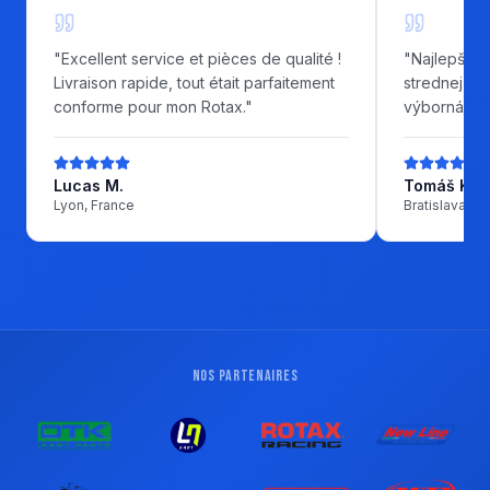
"
Excellent service et pièces de qualité !
"
Najlepší o
Livraison rapide, tout était parfaitement
strednej Eu
conforme pour mon Rotax.
"
výborná ko
Lucas M.
Tomáš K.
Lyon, France
Bratislava, S
NOS PARTENAIRES