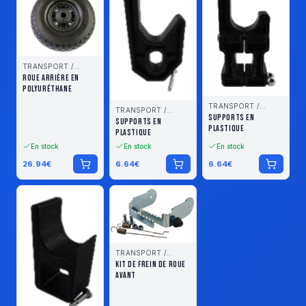
TRANSPORT /
STOCKAGE
ROUE ARRIÈRE EN
POLYURÉTHANE
TRANSPORT /
TRANSPORT /
STOCKAGE
SUPPORTS EN
STOCKAGE
SUPPORTS EN
PLASTIQUE
PLASTIQUE
En stock
En stock
En stock
26.94
€
6.64
€
6.64
€
TRANSPORT /
STOCKAGE
KIT DE FREIN DE ROUE
AVANT