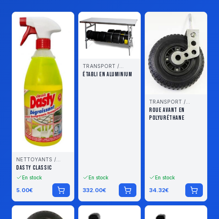
TRANSPORT /
STOCKAGE
ÉTABLI EN ALUMINIUM
TRANSPORT /
STOCKAGE
ROUE AVANT EN
POLYURÉTHANE
NETTOYANTS /
LUBRIFIANTS
DASTY CLASSIC
En stock
En stock
En stock
5.00
€
332.00
€
34.32
€