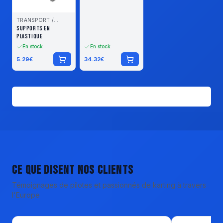
TRANSPORT /
STOCKAGE
SUPPORTS EN
PLASTIQUE
En stock
En stock
5.29
€
34.32
€
Voir tous les produits
Ce que disent nos clients
Témoignages de pilotes et passionnés de karting à travers
l'Europe