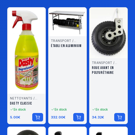
TRANSPORT /
STOCKAGE
ÉTABLI EN ALUMINIUM
TRANSPORT /
STOCKAGE
ROUE AVANT EN
POLYURÉTHANE
NETTOYANTS /
LUBRIFIANTS
DASTY CLASSIC
En stock
En stock
En stock
5.00
€
332.00
€
34.32
€