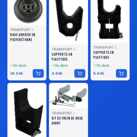
TRANSPORT /
STOCKAGE
ROUE ARRIÈRE EN
POLYURÉTHANE
TRANSPORT /
TRANSPORT /
STOCKAGE
SUPPORTS EN
STOCKAGE
SUPPORTS EN
PLASTIQUE
PLASTIQUE
En stock
En stock
En stock
26.94
€
6.64
€
6.64
€
TRANSPORT /
STOCKAGE
KIT DE FREIN DE ROUE
AVANT