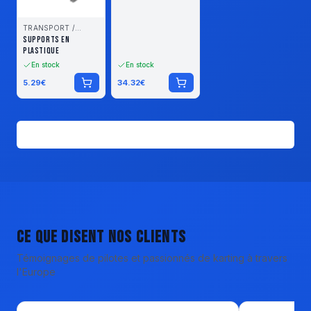
TRANSPORT /
STOCKAGE
SUPPORTS EN
PLASTIQUE
En stock
En stock
5.29
€
34.32
€
Voir tous les produits
Ce que disent nos clients
Témoignages de pilotes et passionnés de karting à travers
l'Europe