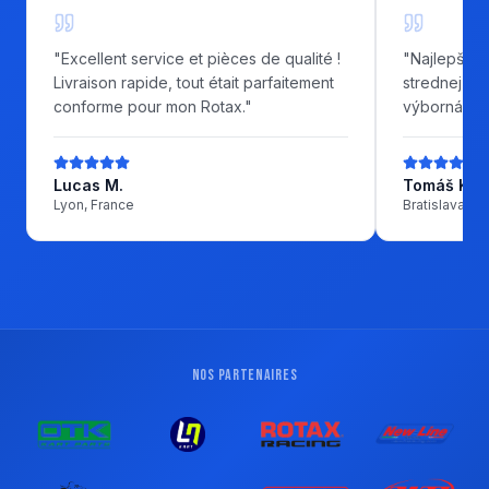
"
Excellent service et pièces de qualité !
"
Najlepší o
Livraison rapide, tout était parfaitement
strednej Eu
conforme pour mon Rotax.
"
výborná ko
Lucas M.
Tomáš K.
Lyon, France
Bratislava, S
NOS PARTENAIRES