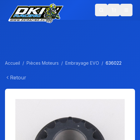
Accueil
/
Pièces Moteurs
/
Embrayage EVO
/
636022
Retour